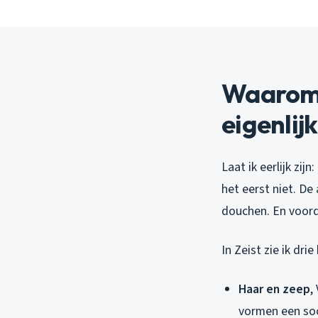
Waarom 
eigenlij
Laat ik eerlijk zi
het eerst niet. De
douchen. En voorda
In Zeist zie ik dr
Haar en zeep
,
vormen een soor