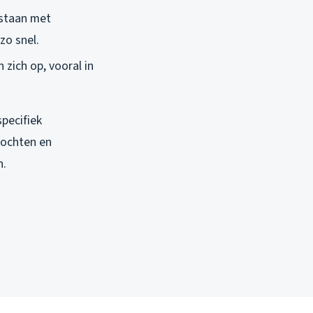
 staan met
zo snel.
 zich op, vooral in
pecifiek
bochten en
n.