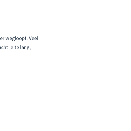
mer wegloopt. Veel
ht je te lang,
)