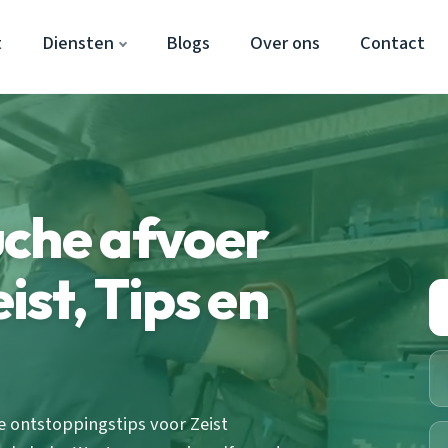
t
Diensten
Blogs
Over ons
Contact
uche afvoer
st, Tips en
 ontstoppingstips voor Zeist