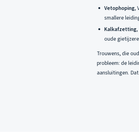
Vetophoping
,
smallere leidin
Kalkafzetting
,
oude gietijzere
Trouwens, die oud
probleem: de leid
aansluitingen. Da