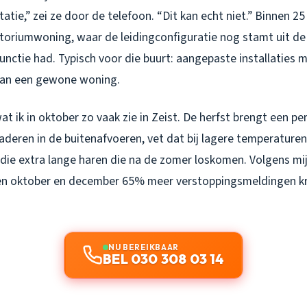
tatie,” zei ze door de telefoon. “Dit kan echt niet.” Binnen 2
toriumwoning, waar de leidingconfiguratie nog stamt uit de 
nctie had. Typisch voor die buurt: aangepaste installaties 
dan een gewone woning.
wat ik in oktober zo vaak zie in Zeist. De herfst brengt een p
aderen in de buitenafvoeren, vet dat bij lagere temperaturen 
die extra lange haren die na de zomer loskomen. Volgens mij
sen oktober en december 65% meer verstoppingsmeldingen kri
NU BEREIKBAAR
BEL 030 308 03 14