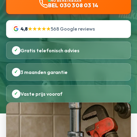
NU BEREIKBAAR
BEL 030 308 03 14
4,8
★★★★★
568 Google reviews
✓
Gratis telefonisch advies
✓
3 maanden garantie
✓
Vaste prijs vooraf