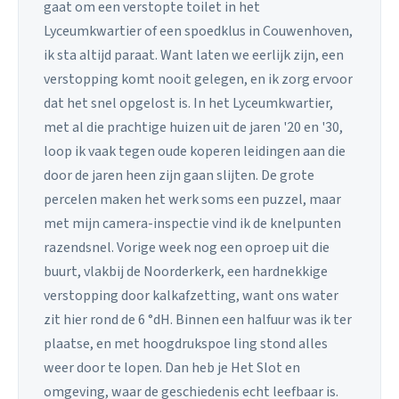
gaat om een verstopte toilet in het
Lyceumkwartier of een spoedklus in Couwenhoven,
ik sta altijd paraat. Want laten we eerlijk zijn, een
verstopping komt nooit gelegen, en ik zorg ervoor
dat het snel opgelost is. In het Lyceumkwartier,
met al die prachtige huizen uit de jaren '20 en '30,
loop ik vaak tegen oude koperen leidingen aan die
door de jaren heen zijn gaan slijten. De grote
percelen maken het werk soms een puzzel, maar
met mijn camera-inspectie vind ik de knelpunten
razendsnel. Vorige week nog een oproep uit die
buurt, vlakbij de Noorderkerk, een hardnekkige
verstopping door kalkafzetting, want ons water
zit hier rond de 6 °dH. Binnen een halfuur was ik ter
plaatse, en met hoogdrukspoe ling stond alles
weer door te lopen. Dan heb je Het Slot en
omgeving, waar de geschiedenis echt leefbaar is.