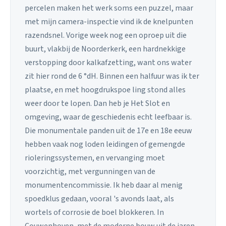
percelen maken het werk soms een puzzel, maar
met mijn camera-inspectie vind ik de knelpunten
razendsnel. Vorige week nog een oproep uit die
buurt, vlakbij de Noorderkerk, een hardnekkige
verstopping door kalkafzetting, want ons water
zit hier rond de 6 °dH. Binnen een halfuur was ik ter
plaatse, en met hoogdrukspoe ling stond alles
weer door te lopen. Dan heb je Het Slot en
omgeving, waar de geschiedenis echt leefbaar is.
Die monumentale panden uit de 17e en 18e eeuw
hebben vaak nog loden leidingen of gemengde
rioleringssystemen, en vervanging moet
voorzichtig, met vergunningen van de
monumentencommissie. Ik heb daar al menig
spoedklus gedaan, vooral 's avonds laat, als
wortels of corrosie de boel blokkeren. In
Couwenhoven, met de moderne bouw uit de jaren