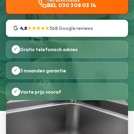
NU BEREIKBAAR
BEL 030 308 03 14
4,8
★★★★★
568 Google reviews
✓
Gratis telefonisch advies
✓
3 maanden garantie
✓
Vaste prijs vooraf