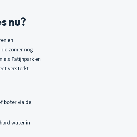
s nu?
ren en
in de zomer nog
n als Patijnpark en
ect versterkt.
of boter via de
hard water in