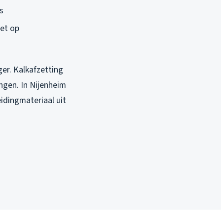
s
iet op
er. Kalkafzetting
angen. In Nijenheim
eidingmateriaal uit