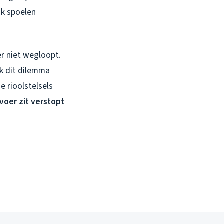
uk spoelen
er niet wegloopt.
 ik dit dilemma
 rioolstelsels
voer zit verstopt