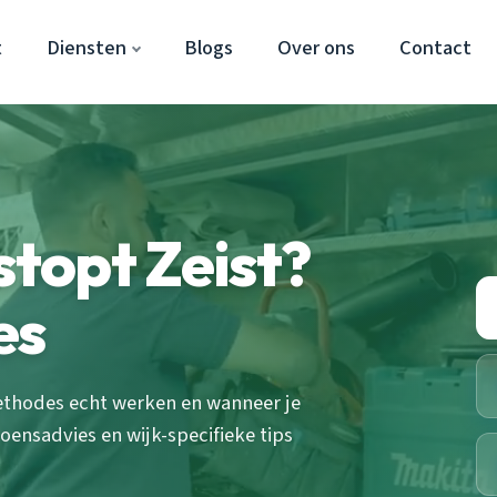
t
Diensten
Blogs
Over ons
Contact
stopt Zeist?
es
methodes echt werken en wanneer je
zoensadvies en wijk-specifieke tips