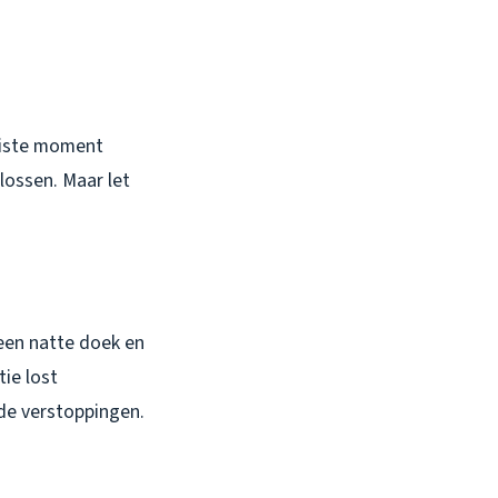
juiste moment
lossen. Maar let
 een natte doek en
ie lost
nde verstoppingen.