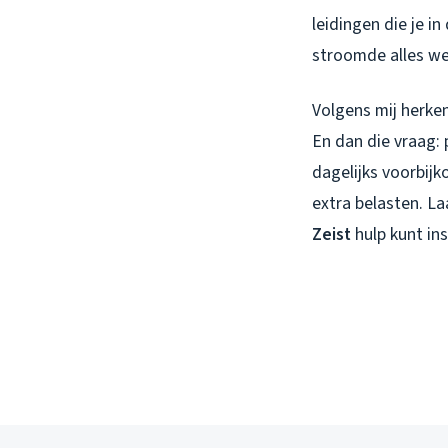
leidingen die je i
stroomde alles w
Volgens mij herken
En dan die vraag: p
dagelijks voorbij
extra belasten. L
Zeist
hulp kunt in