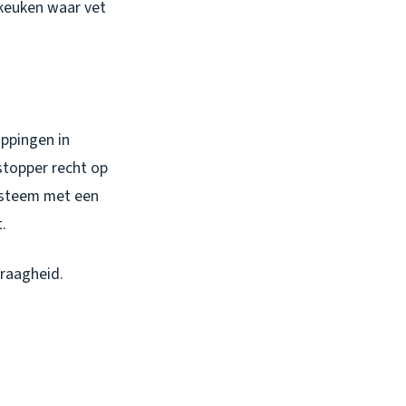
 keuken waar vet
oppingen in
stopper recht op
systeem met een
.
raagheid.