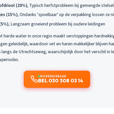
ofdriool (20%)
, Typisch herfstprobleem bij gemengde stelsel
jes (15%)
, Ondanks ‘spoelbaar’ op de verpakking lossen ze n
 (5%)
, Langzaam groeiend probleem bij oudere leidingen
at harde water in onze regio maakt verstoppingen hardnekkig
gen geleidelijk, waardoor vet en haren makkelijker blijven h
an langs de Utrechtseweg, waarschijnlijk door het verschil in l
wperiodes.
NU BEREIKBAAR
BEL 030 308 03 14