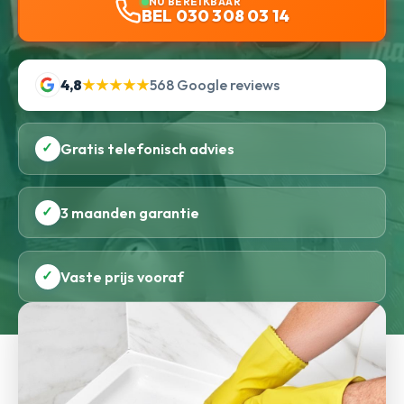
NU BEREIKBAAR
BEL 030 308 03 14
4,8
★★★★★
568 Google reviews
✓
Gratis telefonisch advies
✓
3 maanden garantie
✓
Vaste prijs vooraf