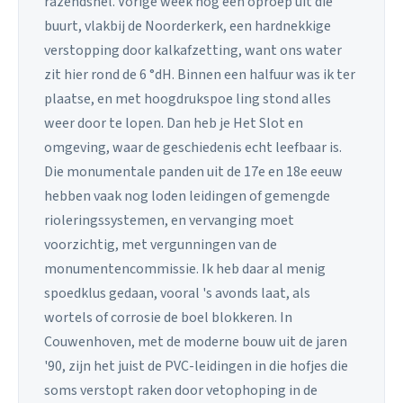
razendsnel. Vorige week nog een oproep uit die
buurt, vlakbij de Noorderkerk, een hardnekkige
verstopping door kalkafzetting, want ons water
zit hier rond de 6 °dH. Binnen een halfuur was ik ter
plaatse, en met hoogdrukspoe ling stond alles
weer door te lopen. Dan heb je Het Slot en
omgeving, waar de geschiedenis echt leefbaar is.
Die monumentale panden uit de 17e en 18e eeuw
hebben vaak nog loden leidingen of gemengde
rioleringssystemen, en vervanging moet
voorzichtig, met vergunningen van de
monumentencommissie. Ik heb daar al menig
spoedklus gedaan, vooral 's avonds laat, als
wortels of corrosie de boel blokkeren. In
Couwenhoven, met de moderne bouw uit de jaren
'90, zijn het juist de PVC-leidingen in die hofjes die
soms verstopt raken door vetophoping in de